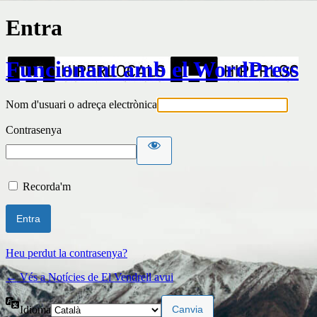
Entra
Funcionant amb el WordPress
Nom d'usuari o adreça electrònica
Contrasenya
Recorda'm
Heu perdut la contrasenya?
← Vés a Notícies de El Vendrell avui
Idioma